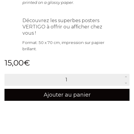
printed on a glossy paper.
Découvrez les superbes posters
VERTIGO à offrir ou afficher chez
vous !
Format: 50 x 70 cm, impression sur papier
brillant.
15,00
€
quantité
de
VERTIGO
Ajouter au panier
-
Poster
#4