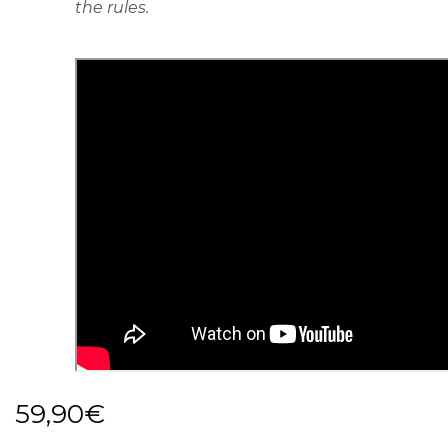
the rules.
59,90
€