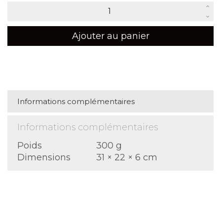
quantité
de
NEW
Ajouter au panier
Nicolas
Kahn
-
Les
Arcanes
-
Informations complémentaires
Deluxe
Edition
Informations complémentaires
Poids
300 g
Dimensions
31 × 22 × 6 cm